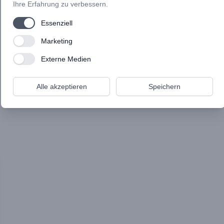
Ihre Erfahrung zu verbessern.
✅ Deine Videos & Texte stehen schon in den
Startlöchern?
Use setting
Essenziell
Ich übernehme für dich:
➡️ Die komplette Einrichtung deines Onlinekurses
Use setting
Marketing
➡️ Das Schneiden und Bearbeiten deiner Kursvideos
➡️ Die grafische Umsetzung von Titelbildern bis hin zu
Use setting
Externe Medien
Workbooks
Alle akzeptieren
Speichern
Mehr erfahren...