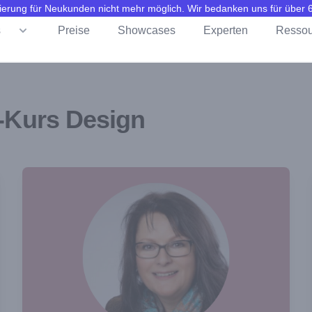
trierung für Neukunden nicht mehr möglich. Wir bedanken uns für über
s
Preise
Showcases
Experten
Ressou
e-Kurs Design