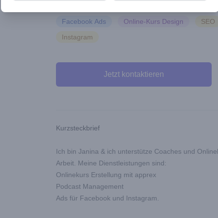
Angegebene Schwerpunkte
Schwerpunkte in
Facebook Ads
Online-Kurs Design
SEO
Instagram
Jetzt kontaktieren
Additional details
Kurzsteckbrief
Ich bin Janina & ich unterstütze Coaches und Onlinek
Arbeit. Meine Dienstleistungen sind:
Onlinekurs Erstellung mit apprex
Podcast Management
Ads für Facebook und Instagram.