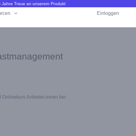
 6 Jahre Treue an unserem Produkt
rcen
Einloggen
castmanagement
d Onlinekurs Anbieter:innen bei