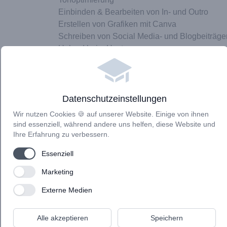
Einbinden & Bearbeiten von In- und Outro
Erstellen von Grafiken mit Canva
Schreiben von Social Media- und Blogbeiträge
Upload beim Hoster
Transkription
Ads Erstellung für Facebook und Instagram
Datenschutzeinstellungen
Ich begleite dich und deinen Onlinekurs Launc
Wir nutzen Cookies 🍪 auf unserer Website. Einige von ihnen
sind essenziell, während andere uns helfen, diese Website und
Strategie-Entwicklung für deinen Launch
Ihre Erfahrung zu verbessern.
Erstellung Freebie Strategie
Use setting
Essenziell
Einrichtung der Technik
Erstellung der Posts
Use setting
Marketing
Use setting
Externe Medien
Gerne erstelle ich dir ein individuelles Angebot
Facebook
Facebook
Alle akzeptieren
Speichern