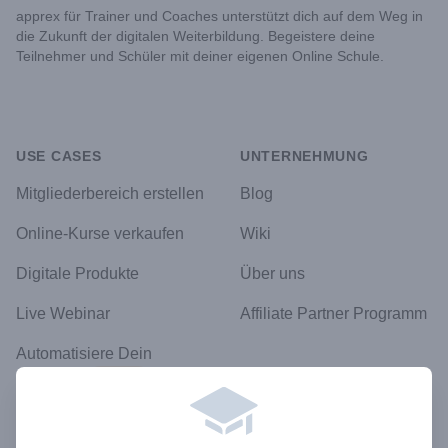
apprex für Trainer und Coaches unterstützt dich auf dem Weg in
die Zukunft der digitalen Weiterbildung. Begeistere deine
Teilnehmer und Schüler mit deiner eigenen Online Schule.
USE CASES
UNTERNEHMUNG
Mitgliederbereich erstellen
Blog
Online-Kurse verkaufen
Wiki
Digitale Produkte
Über uns
Live Webinar
Affiliate Partner Programm
Automatisiere Dein
Business
Neu!
RECHTLICHES
Datenschutz