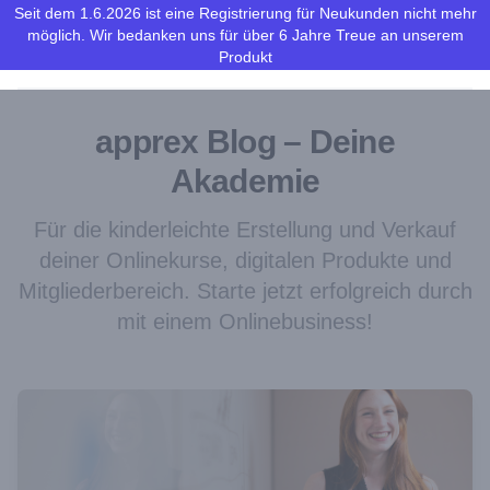
Seit dem 1.6.2026 ist eine Registrierung für Neukunden nicht mehr
möglich. Wir bedanken uns für über 6 Jahre Treue an unserem
apprex
Ope
Produkt
apprex Blog – Deine
Akademie
Für die kinderleichte Erstellung und Verkauf
deiner Onlinekurse, digitalen Produkte und
Mitgliederbereich. Starte jetzt erfolgreich durch
mit einem Onlinebusiness!