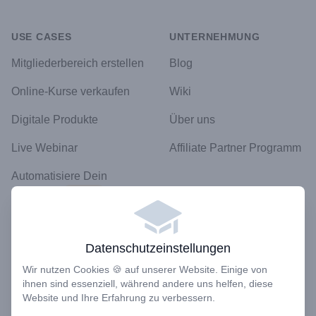
USE CASES
UNTERNEHMUNG
Mitgliederbereich erstellen
Blog
Online-Kurse verkaufen
Wiki
Digitale Produkte
Über uns
Live Webinar
Affiliate Partner Programm
Automatisiere Dein
Business
Neu!
RECHTLICHES
Datenschutz
Datenschutzeinstellungen
SUPPORT
Bedingungen
Wir nutzen Cookies 🍪 auf unserer Website. Einige von
Preise
Kontakt
ihnen sind essenziell, während andere uns helfen, diese
Website und Ihre Erfahrung zu verbessern.
Hilfecenter
Impressum