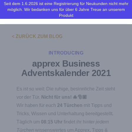
Seit dem 1.6.2026 ist eine Registrierung für Neukunden nicht mehr
möglich. Wir bedanken uns für über 6 Jahre Treue an unserem
apprex
Ope
Produkt
<
ZURÜCK ZUM BLOG
INTRODUCING
apprex Business
Adventskalender 2021
Es ist so weit: Die ruhige, besinnliche Zeit steht
vor der Tür.
Nicht für uns! 🎄🎅🏽
Wir haben für euch
24 Türchen
mit Tipps und
Tricks, Wissen und Unterhaltung bereitgestellt.
Täglich um
08:15 Uhr
findet ihr hinter
jedem
Türchen
wissenswertes um Apprex, Tipps &