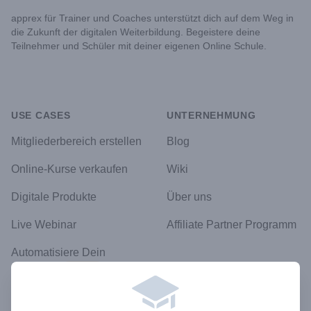
apprex für Trainer und Coaches unterstützt dich auf dem Weg in
die Zukunft der digitalen Weiterbildung. Begeistere deine
Teilnehmer und Schüler mit deiner eigenen Online Schule.
USE CASES
UNTERNEHMUNG
Mitgliederbereich erstellen
Blog
Online-Kurse verkaufen
Wiki
Digitale Produkte
Über uns
Live Webinar
Affiliate Partner Programm
Automatisiere Dein
Business
Neu!
RECHTLICHES
Datenschutz