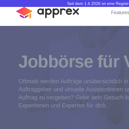
Seit dem 1.6.2026 ist eine Regis
apprex
Feature
Jobbörse für V
Oftmals werden Aufträge unübersichtlich 
Auftraggeber und virtuelle Assistentinnen
Auftrag zu vergeben? Gebe dein Gesuch kos
Expertinnen und Experten für dich.