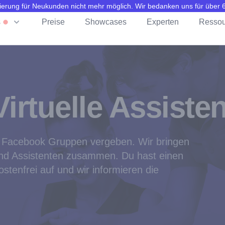
trierung für Neukunden nicht mehr möglich. Wir bedanken uns für über
s
Preise
Showcases
Experten
Ressou
irtuelle Assiste
in Facebook Gruppen vergeben. Wir bringen
 und Assistenten zusammen. Du hast einen
tenfrei auf und wir informieren die