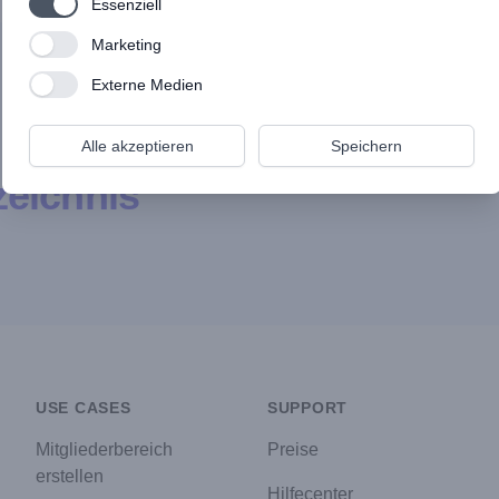
Use setting
Essenziell
Use setting
Marketing
Use setting
Externe Medien
Alle akzeptieren
Speichern
eichnis
USE CASES
SUPPORT
Mitgliederbereich
Preise
erstellen
Hilfecenter