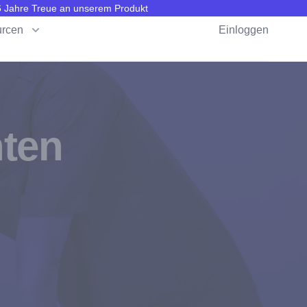
 6 Jahre Treue an unserem Produkt
rcen
Einloggen
nten