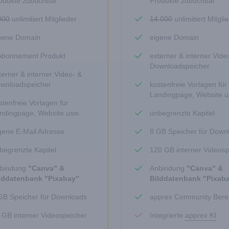
odukte zubuchbar
Produkte zubuchbar
000
unlimitiert Mitglieder
14.000
unlimitiert Mitgli
gene Domain
eigene Domain
Abonnement Produkt
externer & interner Vide
Downloadspeicher
terner & interner Video- &
wnloadspeicher
kostenfreie Vorlagen für
Landingpage, Website u
stenfreie Vorlagen für
ndingpage, Website usw.
unbegrenzte Kapitel
gene E-Mail Adresse
8 GB Speicher für Down
begrenzte Kapitel
120 GB interner Videosp
bindung
"Canva" &
Anbindung
"Canva" &
lddatenbank "Pixabay"
Bilddatenbank "Pixab
GB Speicher für Downloads
apprex Community Bere
 GB interner Videospeicher
Integrierte
apprex KI