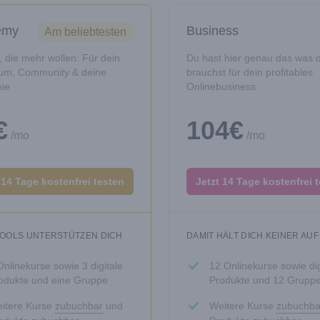
emy
Business
Am beliebtesten
e, die mehr wollen: Für dein
Du hast hier genau das was 
um, Community & deine
brauchst für dein profitables
ie
Onlinebusiness
€
104€
/mo
/mo
 14 Tage kostenfrei testen
Jetzt 14 Tage kostenfrei 
TOOLS UNTERSTÜTZEN DICH
DAMIT HÄLT DICH KEINER AUF
Onlinekurse sowie 3 digitale
12 Onlinekurse sowie dig
odukte und eine Gruppe
Produkte und 12 Grupp
itere Kurse
zubuchbar
und
Weitere Kurse
zubuchba