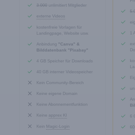
Pr
3.000
unlimitiert Mitglieder
5.
externe Videos
ei
kostenfreie Vorlagen für
1 
Landingpage, Website usw.
ex
Anbindung
"Canva" &
Do
Bilddatenbank "Pixabay"
ko
4 GB Speicher für Downloads
La
40 GB interner Videospeicher
Ei
Kein Community-Bereich
un
Keine eigene Domain
An
Keine Abonnementfunktion
Bi
Keine
apprex KI
6 
Kein
Magic-Login
60