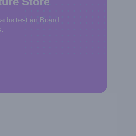
ure Store
arbeitest an Board.
s.