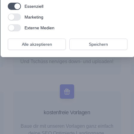
Use setting
Essenziell
Use setting
Marketing
Canva & Pixabay
Use setting
Externe Medien
Du kannst direkt in apprex Designs mit
Alle akzeptieren
Speichern
Canva gestalten, ohne lästige Registrierung
& ohne die Plattform verlassen zu müssen.
Und Tschüss nerviges down- und uploaden!
kostenfreie Vorlagen
Baue dir mit unseren Vorlagen ganz einfach
deine SEO Optimierte Landingpage,