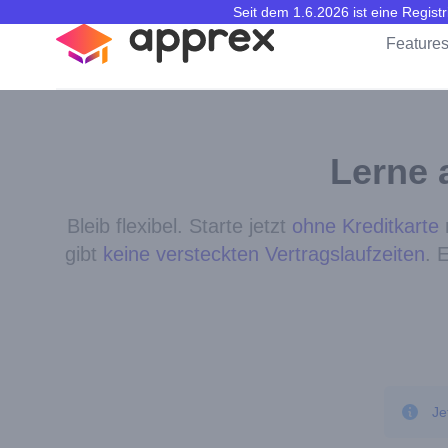
Seit dem 1.6.2026 ist eine Regis
apprex
Feature
Lerne 
Bleib flexibel. Starte jetzt
ohne Kreditkarte
m
gibt
keine versteckten Vertragslaufzeiten
. 
Je