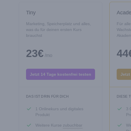
Tiny
Acad
Marketing, Speicherplatz und alles,
Für all
was du für deinen ersten Kurs
Wachst
brauchst
Akadem
23€
44
/mo
Jetzt 14 Tage kostenfrei testen
Jetzt
DAS IST DRIN FÜR DICH
DIESE 
1 Onlinekurs und digitales
3 
Produkt
Pr
Weitere Kurse
zubuchbar
We