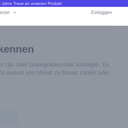
 6 Jahre Treue an unserem Produkt
rcen
Einloggen
 kennen
ket Up- oder Downgraden oder kündigen. Es
 Du kannst von Monat zu Monat zahlen oder