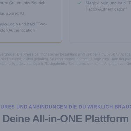
prex Community Bereich
Magic-Login
und bald "
Factor-Authentication"
sic
apprex KI
gic-Login
und bald "Two-
ctor-Authentication"
rtsteuer. Die Preise bei monatlicher Bezahlung sind 29€ bei Tiny, 57,-€ für Acade
sind äußerst flexibel gehalten. So kann apprex jederzeit 7 Tage zum Ende der jewe
 ebenfalls jederzeit möglich. Rückgabefrist: Bei apprex kann ohne Angaben von G
TURES UND ANBINDUNGEN DIE DU WIRKLICH BRAU
Deine All-in-ONE Plattform