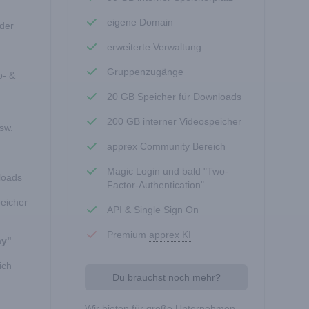
eigene Domain
eder
erweiterte Verwaltung
Gruppenzugänge
o- &
20 GB Speicher für Downloads
200 GB interner Videospeicher
sw.
apprex Community Bereich
Magic Login und bald "Two-
loads
Factor-Authentication"
eicher
API & Single Sign On
Premium
apprex KI
ay"
ich
Du brauchst noch mehr?
Wir bieten für große Unternehmen