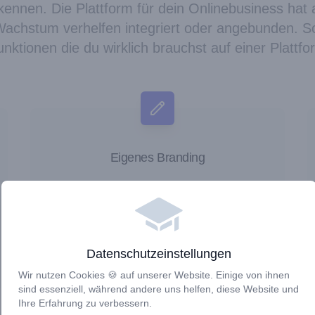
ennen. Die Plattform für dein Onlinebusiness hat 
Wachstum verhelfen integriert oder angebunden. So
unktionen die du wirklich brauchst auf einer Plattfo
Eigenes Branding
Mit unseren kostenfreien Vorlagen kannst
du schnell deine Landingpage, deine
Website oder Kursübersicht Seite nach
deinen Vorstellungen gestalten.
Datenschutzeinstellungen
Wir nutzen Cookies 🍪 auf unserer Website. Einige von ihnen
sind essenziell, während andere uns helfen, diese Website und
Ihre Erfahrung zu verbessern.