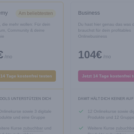
emy
Business
Am beliebtesten
e, die mehr wollen: Für dein
Du hast hier genau das was 
um, Community & deine
brauchst für dein profitables
ie
Onlinebusiness
€
104€
/mo
/mo
 14 Tage kostenfrei testen
Jetzt 14 Tage kostenfrei 
TOOLS UNTERSTÜTZEN DICH
DAMIT HÄLT DICH KEINER AUF
Onlinekurse sowie 3 digitale
12 Onlinekurse sowie dig
odukte und eine Gruppe
Produkte und 12 Grupp
itere Kurse
zubuchbar
und
Weitere Kurse
zubuchba