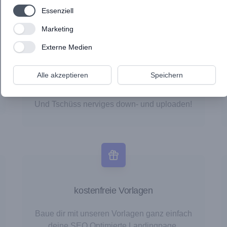
Use setting
Essenziell
Use setting
Marketing
Canva & Pixabay
Use setting
Externe Medien
Du kannst direkt in apprex Designs mit
Alle akzeptieren
Speichern
Canva gestalten, ohne lästige Registrierung
& ohne die Plattform verlassen zu müssen.
Und Tschüss nerviges down- und uploaden!
kostenfreie Vorlagen
Baue dir mit unseren Vorlagen ganz einfach
deine SEO Optimierte Landingpage,