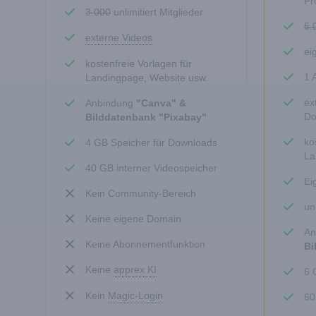
Pr
3.000
unlimitiert Mitglieder
5.
externe Videos
ei
kostenfreie Vorlagen für
1 
Landingpage, Website usw.
ex
Anbindung
"Canva" &
Do
Bilddatenbank "Pixabay"
ko
4 GB Speicher für Downloads
La
40 GB interner Videospeicher
Ei
Kein Community-Bereich
un
Keine eigene Domain
An
Keine Abonnementfunktion
Bi
Keine
apprex KI
6 
Kein
Magic-Login
60