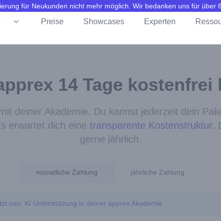
trierung für Neukunden nicht mehr möglich. Wir bedanken uns für über
s
Preise
Showcases
Experten
Ressou
apprex 14 Tage kostenfrei
it deiner Akademie. Du kannst jederzeit dein Pa
Es erwartet dich eine
transparente Kostenstruktur
.
gerne jährlich.
monatliche Zahlung
jährliche Zahlung
tzt neu: KI Unterstützung in deiner apprex Akademie