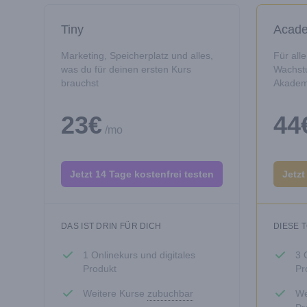
Tiny
Acad
Marketing, Speicherplatz und alles,
Für all
was du für deinen ersten Kurs
Wachst
brauchst
Akadem
23€
44
/mo
Jetzt 14 Tage kostenfrei testen
Jetzt
DAS IST DRIN FÜR DICH
DIESE 
1 Onlinekurs und digitales
3 
Produkt
Pr
Weitere Kurse
zubuchbar
We