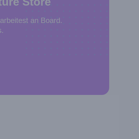
ure Store
arbeitest an Board.
s.