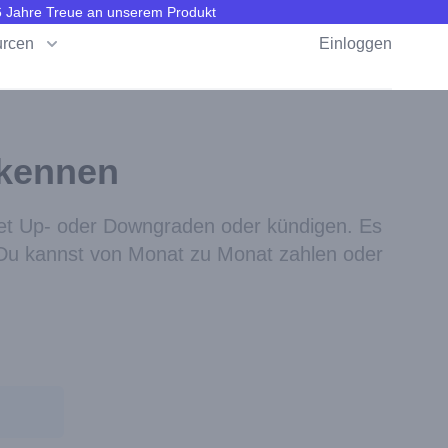
 6 Jahre Treue an unserem Produkt
rcen
Einloggen
 kennen
ket Up- oder Downgraden oder kündigen. Es
 Du kannst von Monat zu Monat zahlen oder