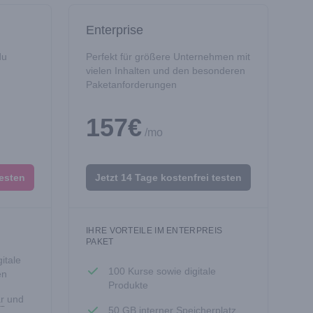
Enterprise
du
Perfekt für größere Unternehmen mit
vielen Inhalten und den besonderen
Paketanforderungen
157€
/mo
testen
Jetzt 14 Tage kostenfrei testen
IHRE VORTEILE IM ENTERPREIS
PAKET
itale
100 Kurse sowie digitale
en
Produkte
r
und
50 GB interner Speicherplatz