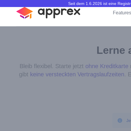
Seit dem 1.6.2026 ist eine Regis
apprex
Feature
Lerne 
Bleib flexibel. Starte jetzt
ohne Kreditkarte
m
gibt
keine versteckten Vertragslaufzeiten
. 
Je