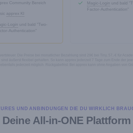
prex Community Bereich
Magic-Login
und bald "
Factor-Authentication"
sic
apprex KI
gic-Login
und bald "Two-
ctor-Authentication"
rtsteuer. Die Preise bei monatlicher Bezahlung sind 29€ bei Tiny, 57,-€ für Acade
sind äußerst flexibel gehalten. So kann apprex jederzeit 7 Tage zum Ende der jewe
 ebenfalls jederzeit möglich. Rückgabefrist: Bei apprex kann ohne Angaben von G
TURES UND ANBINDUNGEN DIE DU WIRKLICH BRAU
Deine All-in-ONE Plattform