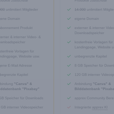
odukte zubuchbar
Produkte zubuchbar
000
unlimitiert Mitglieder
14.000
unlimitiert Mitgli
gene Domain
eigene Domain
Abonnement Produkt
externer & interner Vide
Downloadspeicher
terner & interner Video- &
wnloadspeicher
kostenfreie Vorlagen für
Landingpage, Website u
stenfreie Vorlagen für
ndingpage, Website usw.
unbegrenzte Kapitel
gene E-Mail Adresse
8 GB Speicher für Down
begrenzte Kapitel
120 GB interner Videosp
bindung
"Canva" &
Anbindung
"Canva" &
lddatenbank "Pixabay"
Bilddatenbank "Pixab
GB Speicher für Downloads
apprex Community Bere
 GB interner Videospeicher
Integrierte
apprex KI