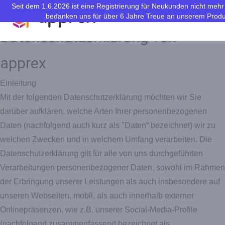
Seit dem 1.6.2026 ist eine Registrierung für Neukunden nicht mehr
bedanken uns für über 6 Jahre Treue an unserem Produ
apprex
Datenschutzerklärung von
apprex
Einleitung
Mit der folgenden Datenschutzerklärung möchten wir Sie
darüber aufklären, welche Arten Ihrer personenbezogenen
Daten (nachfolgend auch kurz als "Daten“ bezeichnet) wir zu
welchen Zwecken und in welchem Umfang verarbeiten. Die
Datenschutzerklärung gilt für alle von uns durchgeführten
Verarbeitungen personenbezogener Daten, sowohl im Rahmen
der Erbringung unserer Leistungen als auch insbesondere auf
unseren Webseiten, mobil, als auch innerhalb externer
Onlinepräsenzen, wie z.B. unserer Social-Media-Profile
(nachfolgend zusammenfassend bezeichnet als