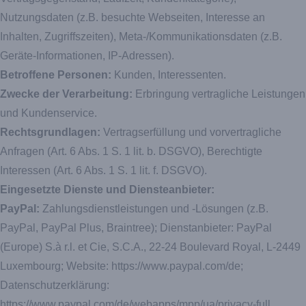
Nutzungsdaten (z.B. besuchte Webseiten, Interesse an
Inhalten, Zugriffszeiten), Meta-/Kommunikationsdaten (z.B.
Geräte-Informationen, IP-Adressen).
Betroffene Personen:
Kunden, Interessenten.
Zwecke der Verarbeitung:
Erbringung vertragliche Leistungen
und Kundenservice.
Rechtsgrundlagen:
Vertragserfüllung und vorvertragliche
Anfragen (Art. 6 Abs. 1 S. 1 lit. b. DSGVO), Berechtigte
Interessen (Art. 6 Abs. 1 S. 1 lit. f. DSGVO).
Eingesetzte Dienste und Diensteanbieter:
PayPal:
Zahlungsdienstleistungen und -Lösungen (z.B.
PayPal, PayPal Plus, Braintree); Dienstanbieter: PayPal
(Europe) S.à r.l. et Cie, S.C.A., 22-24 Boulevard Royal, L-2449
Luxembourg; Website:
https://www.paypal.com/de
;
Datenschutzerklärung:
https://www.paypal.com/de/webapps/mpp/ua/privacy-full
.