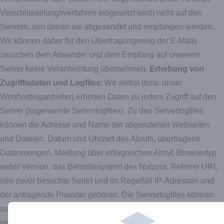
Verschlüsselungsverfahren eingesetzt wird) nicht auf den
Servern, von denen sie abgesendet und empfangen werden.
Wir können daher für den Übertragungsweg der E-Mails
zwischen dem Absender und dem Empfang auf unserem
Server keine Verantwortung übernehmen.
Erhebung von
Zugriffsdaten und Logfiles
: Wir selbst (bzw. unser
Webhostinganbieter) erheben Daten zu jedem Zugriff auf den
Server (sogenannte Serverlogfiles). Zu den Serverlogfiles
können die Adresse und Name der abgerufenen Webseiten
und Dateien, Datum und Uhrzeit des Abrufs, übertragene
Datenmengen, Meldung über erfolgreichen Abruf, Browsertyp
nebst Version, das Betriebssystem des Nutzers, Referrer URL
(die zuvor besuchte Seite) und im Regelfall IP-Adressen und
der anfragende Provider gehören. Die Serverlogfiles können
zum einen zu Zwecken der Sicherheit eingesetzt werden, z.B.,
um eine Überlastung der Server zu vermeiden (insbesondere