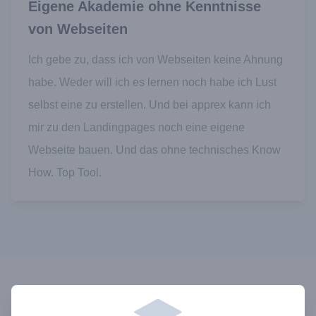
Eigene Akademie ohne Kenntnisse
von Webseiten
Ich gebe zu, dass ich von Webseiten keine Ahnung
habe. Weder will ich es lernen noch habe ich Lust
selbst eine zu erstellen. Und bei apprex kann ich
mir zu den Landingpages noch eine eigene
Webseite bauen. Und das ohne technisches Know
How. Top Tool.