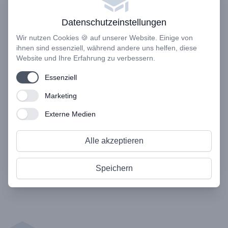
Für Trainer & Coaches.
Datenschutzeinstellungen
Wir nutzen Cookies 🍪 auf unserer Website. Einige von
Du bist als Trainer und Coach tätig und
ihnen sind essenziell, während andere uns helfen, diese
möchtest deine Inhalte in Form von
Website und Ihre Erfahrung zu verbessern.
Onlinekursen bereitstellen und deinen
Use setting
Essenziell
TeilnehmerInnen einen digitalen Mehrwert
bieten?
Use setting
Marketing
Use setting
Externe Medien
Für Trainer & Coaches
Alle akzeptieren
Speichern
Footer