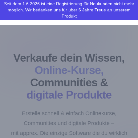
Seit dem 1.6.2026 ist eine Registrierung für Neukunden nicht mehr
möglich. Wir bedanken uns für über 6 Jahre Treue an unserem
apprex
Ope
Produkt
Verkaufe dein Wissen,
Online-Kurse,
Communities
&
digitale Produkte
Erstelle schnell & einfach Onlinekurse,
Communities und digitale Produkte –
mit apprex. Die einzige Software die du wirklich